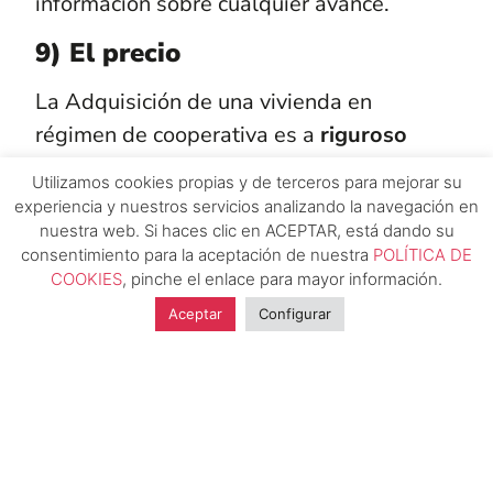
información sobre cualquier avance.
9) El precio
La Adquisición de una vivienda en
régimen de cooperativa es a
riguroso
precio de coste
, por debajo del precio de
Utilizamos cookies propias y de terceros para mejorar su
mercado a familias y jóvenes. Al no existir
experiencia y nuestros servicios analizando la navegación en
el margen del promotor
, el precio final
nuestra web. Si haces clic en ACEPTAR, está dando su
consentimiento para la aceptación de nuestra
POLÍTICA DE
puede ser entre un
20 y un 30% más
COOKIES
, pinche el enlace para mayor información.
barato
.
Aceptar
Configurar
10) Deben tener una gestora
profesional
Los socios de una cooperativa de vivienda
por lo general no están capacitados para