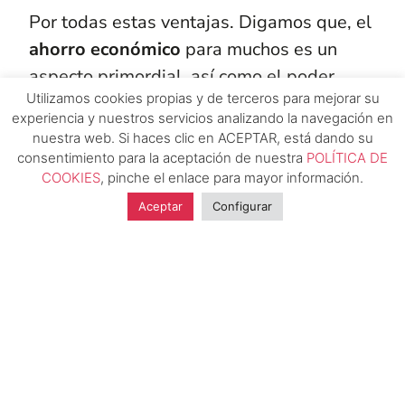
Por todas estas ventajas. Digamos que, el
ahorro económico
para muchos es un
aspecto primordial, así como el poder
Utilizamos cookies propias y de terceros para mejorar su
personalizar el bloque de viviendas o las
experiencia y nuestros servicios analizando la navegación en
zonas comunes en base a las necesidades
nuestra web. Si haces clic en ACEPTAR, está dando su
del grupo de personas que forma la
consentimiento para la aceptación de nuestra
POLÍTICA DE
COOKIES
, pinche el enlace para mayor información.
cooperativa.
Aceptar
Configurar
Por lo que, por todo esto, te podría
resultar más interesante.
Ahora que conoces esta información, a la
hora de
buscar vivienda por la zona de
Lebrija
te podría resultar interesante una
cooperativa de viviendas. Por eso es
importante que conozcas el significado, la